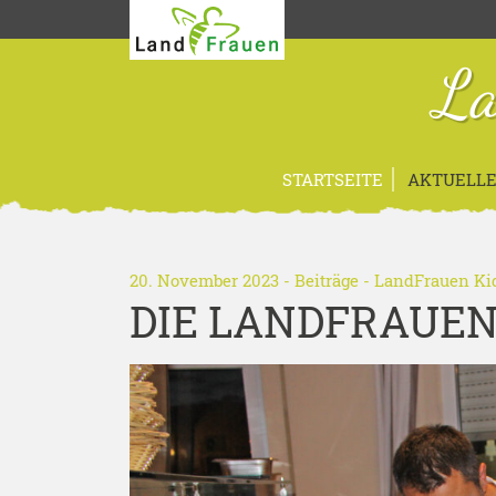
La
STARTSEITE
AKTUELLE
20. November 2023 -
Beiträge
-
LandFrauen Ki
DIE LANDFRAUEN 