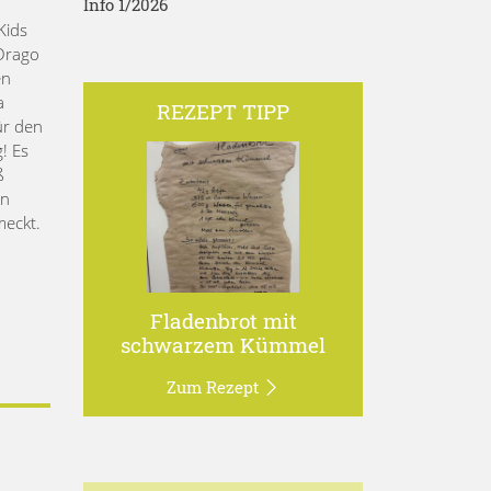
Info 1/2026
Kids
Drago
en
a
REZEPT TIPP
ür den
! Es
ß
en
meckt.
Fladenbrot mit
schwarzem Kümmel
Zum Rezept