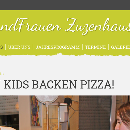
ndFrauen Zuzenhau
S
ÜBER UNS
JAHRESPROGRAMM
TERMINE
GALERI
ds
KIDS BACKEN PIZZA!