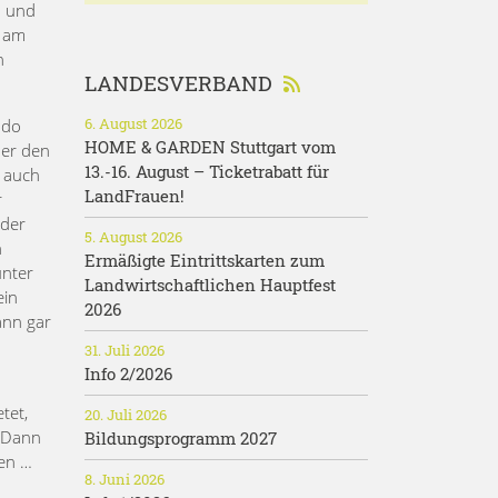
n und
r am
n
LANDESVERBAND
6. August 2026
ndo
HOME & GARDEN Stuttgart vom
der den
13.-16. August – Ticketrabatt für
a auch
LandFrauen!
r
nder
5. August 2026
n
Ermäßigte Eintrittskarten zum
unter
Landwirtschaftlichen Hauptfest
ein
2026
ann gar
31. Juli 2026
Info 2/2026
tet,
20. Juli 2026
. Dann
Bildungsprogramm 2027
ken …
8. Juni 2026