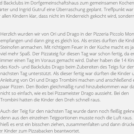
 und Backclubs im Dorfgemeinschaftshaus zum gemeinsamen Koche
ter und Ingrid Gutruf eine Überraschung geplant. Treffpunkt wa
llen Kindern klar, dass nicht im Kinderreich gekocht wird, sonder
Herzlich wurden wir von Ori und Drago in der Pizzeria Piccolo Mo
empfangen und dann ging es gleich los. Als erstes durften die Kin
Steinofen anmachen. Mit richtigem Feuer in der Küche macht es j
viel mehr Spaß. Der Pizzateig für diesen Tag war schon fertig, da e
immer einen Tag im Voraus gemacht wird. Daher haben die 14 Ki
des Koch- und Backclubs Drago beim Zubereiten des Teigs für de
nächsten Tag unterstützt. Als dieser fertig war dürften die Kinder 
Anleitung von Ori und Drago Trombini machen und anschließend 
paar Pizzen. Den Boden gleichmäßig rund hinzubekommen war d
nicht so einfach, wie es bei Pizzameister Drago aussieht. Bei den
Trombini hatten die Kinder den Dreh schnell raus.
Auch der Teig für den nächsten Tag wurde dann noch fleißig gekne
denn aus den einzelnen Teigportionen musste noch die Luft raus
hieß es erst ein bisschen ziehen, zusammenfalten und dann drüc
er Kinder zum Pizzabacken beantwortet.