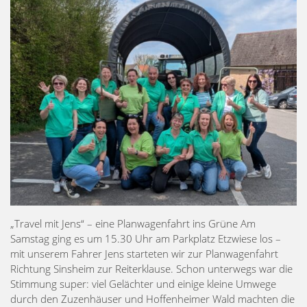
„Travel mit Jens“ – eine Planwagenfahrt ins Grüne Am
Samstag ging es um 15.30 Uhr am Parkplatz Etzwiese los –
mit unserem Fahrer Jens starteten wir zur Planwagenfahrt
Richtung Sinsheim zur Reiterklause. Schon unterwegs war die
Stimmung super: viel Gelächter und einige kleine Umwege
durch den Zuzenhäuser und Hoffenheimer Wald machten die