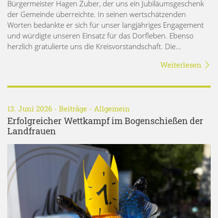
Bürgermeister Hagen Zuber, der uns ein Jubiläumsgeschenk
der Gemeinde überreichte. In seinen wertschätzenden
Worten bedankte er sich für unser langjähriges Engagement
und würdigte unseren Einsatz für das Dorfleben. Ebenso
herzlich gratulierte uns die Kreisvorstandschaft. Die…
Weiterlesen
13. Juni 2026 -
Beiträge
-
Allgemein
Erfolgreicher Wettkampf im Bogenschießen der
Landfrauen