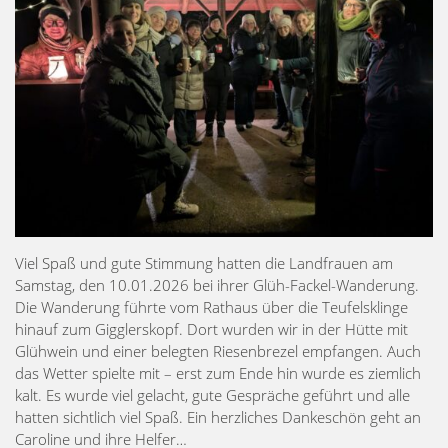
Viel Spaß und gute Stimmung hatten die Landfrauen am
Samstag, den 10.01.2026 bei ihrer Glüh-Fackel-Wanderung.
Die Wanderung führte vom Rathaus über die Teufelsklinge
hinauf zum Gigglerskopf. Dort wurden wir in der Hütte mit
Glühwein und einer belegten Riesenbrezel empfangen. Auch
das Wetter spielte mit – erst zum Ende hin wurde es ziemlich
kalt. Es wurde viel gelacht, gute Gespräche geführt und alle
hatten sichtlich viel Spaß. Ein herzliches Dankeschön geht an
Caroline und ihre Helfer…