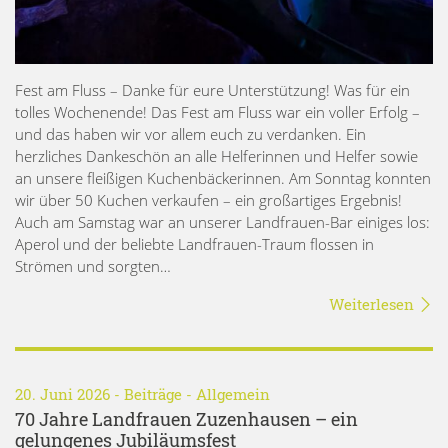
Fest am Fluss – Danke für eure Unterstützung! Was für ein
tolles Wochenende! Das Fest am Fluss war ein voller Erfolg –
und das haben wir vor allem euch zu verdanken. Ein
herzliches Dankeschön an alle Helferinnen und Helfer sowie
an unsere fleißigen Kuchenbäckerinnen. Am Sonntag konnten
wir über 50 Kuchen verkaufen – ein großartiges Ergebnis!
Auch am Samstag war an unserer Landfrauen-Bar einiges los:
Aperol und der beliebte Landfrauen-Traum flossen in
Strömen und sorgten…
Weiterlesen
20. Juni 2026 -
Beiträge
-
Allgemein
70 Jahre Landfrauen Zuzenhausen – ein
gelungenes Jubiläumsfest