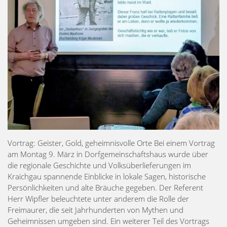
Vortrag: Geister, Gold, geheimnisvolle Orte Bei einem Vortrag
am Montag 9. März in Dorfgemeinschaftshaus wurde über
die regionale Geschichte und Volksüberlieferungen im
Kraichgau spannende Einblicke in lokale Sagen, historische
Persönlichkeiten und alte Bräuche gegeben. Der Referent
Herr Wipfler beleuchtete unter anderem die Rolle der
Freimaurer, die seit Jahrhunderten von Mythen und
Geheimnissen umgeben sind. Ein weiterer Teil des Vortrags