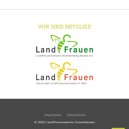
WIR SIND MITGLIED
Impressum
Datenschutz
© 2026
LandFrauenverein Zuzenhausen
Ortsverein des Kreisverbandes Heidelberg Sinsheim