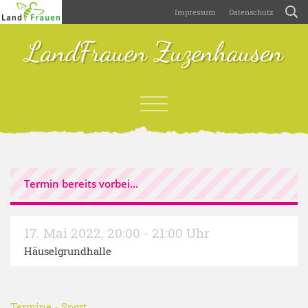
Impressum
Datenschutz
LandFrauen Zuzenhausen
Termin bereits vorbei...
17. Mai 2022
,
20:00 - 21:00 Uhr
Häuselgrundhalle
Termine
-
Sport