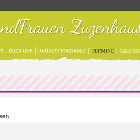
ndFrauen Zuzenhau
S
ÜBER UNS
JAHRESPROGRAMM
TERMINE
GALERI
r
sen