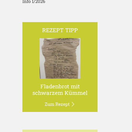
Info 1/2026
REZEPT TIPP
Fladenbrot mit
schwarzem Kümmel
Zum Rezept