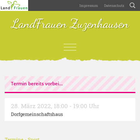
Impressum
Datenschutz
LandFrauen Zuzenhausen
Termin bereits vorbei...
28. März 2022
,
18:00 - 19:00 Uhr
Dorfgemeinschaftshaus
Termine
-
Sport