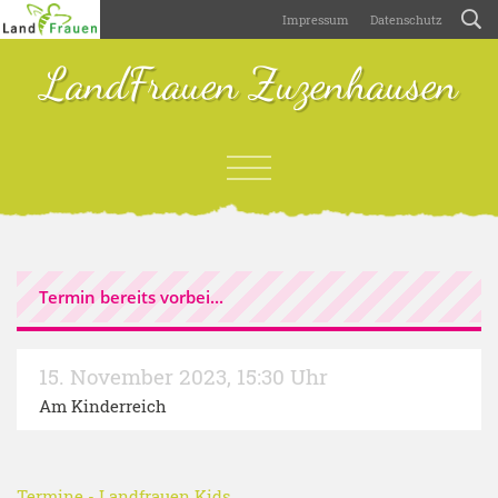
Impressum
Datenschutz
LandFrauen Zuzenhausen
Termin bereits vorbei...
15. November 2023
,
15:30 Uhr
Am Kinderreich
Termine
-
Landfrauen Kids