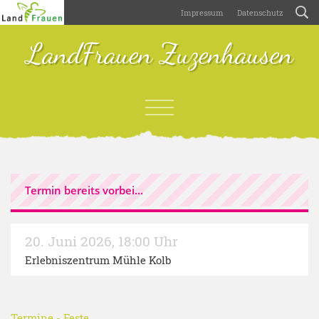
Impressum
Datenschutz
LandFrauen Zuzenhausen
Termin bereits vorbei...
20. Juni 2026
,
18:00 Uhr
Erlebniszentrum Mühle Kolb
Termine
-
Feste