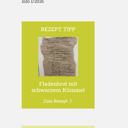
Info 1/2026
REZEPT TIPP
Fladenbrot mit
schwarzem Kümmel
Zum Rezept