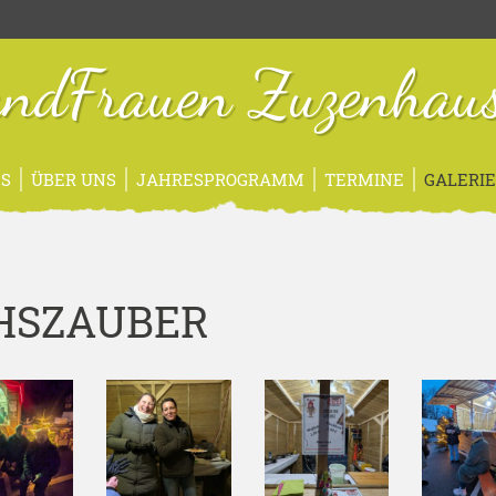
ndFrauen Zuzenhau
S
ÜBER UNS
JAHRESPROGRAMM
TERMINE
GALERI
HSZAUBER