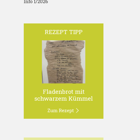
Info 1/2026
REZEPT TIPP
Fladenbrot mit
schwarzem Kümmel
Zum Rezept