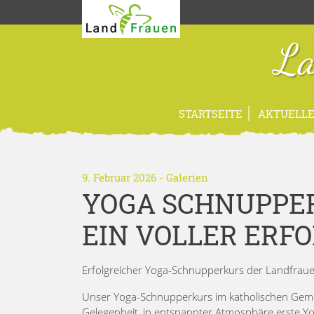
La
STARTSEITE
AKTUELLE
9. Februar 2026
-
Galerien
YOGA SCHNUPPER
EIN VOLLER ERFO
Erfolgreicher Yoga-Schnupperkurs der Landfrau
Unser Yoga-Schnupperkurs im katholischen Gemei
Gelegenheit, in entspannter Atmosphäre erste Y