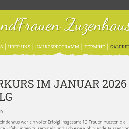
ndFrauen Zuzenhau
S
ÜBER UNS
JAHRESPROGRAMM
TERMINE
GALERI
KURS IM JANUAR 2026
LG
en
ndehaus war ein voller Erfolg! Insgesamt 12 Frauen nutzten die
oga-Erfahrungen zu sammeln und sich eine wohltuende Auszeit vom