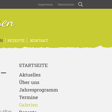
Impressum
Datenschutz
sen
EN
REZEPTE
KONTAKT
STARTSEITE
 –
Aktuelles
Über uns
Jahresprogramm
Termine
Galerien
 Alltag