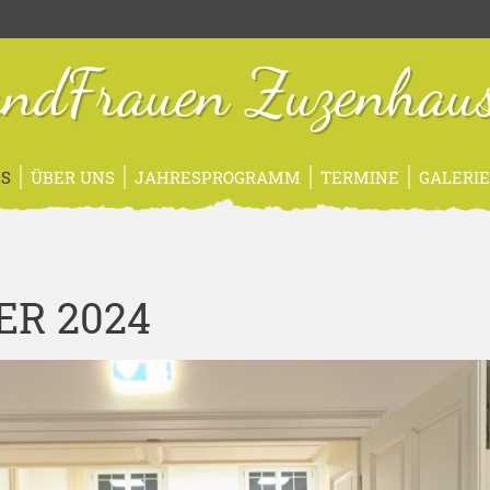
ndFrauen Zuzenhau
S
ÜBER UNS
JAHRESPROGRAMM
TERMINE
GALERI
R 2024