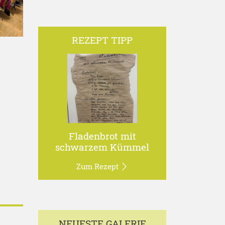
REZEPT TIPP
Fladenbrot mit
schwarzem Kümmel
Zum Rezept
NEUESTE GALERIE