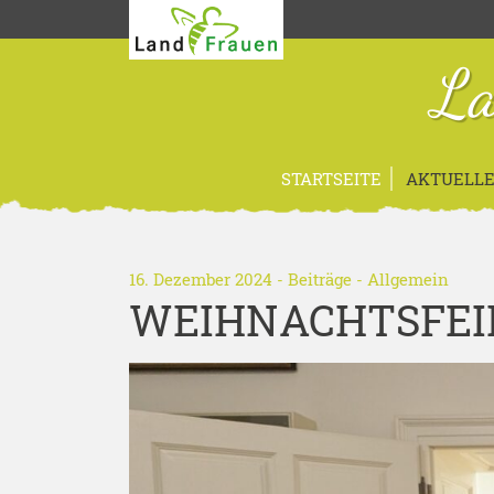
La
STARTSEITE
AKTUELLE
16. Dezember 2024 -
Beiträge
-
Allgemein
WEIHNACHTSFEIE